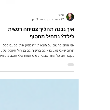
אביב
27 ביוני
זמן קריאה 2 דקות
איך נבנה תהליך צמיחה רגשית
לילד? נתחיל מהסוף
אני אוהב לחשוב על תוצאות. זה מניע אותי כמעט בכל
תחום שאני נוגע בו - גם בחינוך, גם בניהול העסק שלי,
בקשר עם כל אחד סביבי. פשוט המוח שלי חושב בתוצאות
כשזה מגיע לעזרה שאני רוצה לתת לילד כדי שידע לנה
את הרגשות שלו בצורה טובה יותר - אני חושב איך ז
להראות בסוף. יש תעודה, יש חגיגה, יש ציון של דברים
שהילד הצליח לעשו
זה גם כל התהליכים שלנו מתחילים מלשאול את ההורים
"מה תמונת הניצחון שלכם?" כלומר מה תרצו לראות בעו
חצי שנה כדי להבין שהתה