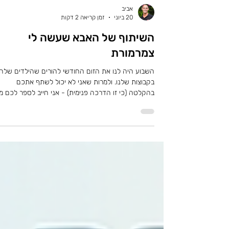
אביב
20 ביוני
זמן קריאה 2 דקות
השיתוף של האבא שעשה לי
צמרמורת
השבוע היה לנו את הזום החודשי להורים שהילדים שלה
בקבוצות שלנו. ולמרות שאני לא יכול לשתף אתכם
בהקלטה (כי זו הדרכה פנימית) - אני חייב לספר לכם מ
הוא שיתף. הילד נמצא כבר חודש בקבוצה שמרכז שלנו
בקרית ים בהנהלת אריה גליקסמן. האבא סיפר שאריה,
כבר מההתחלה, ציין שיכול להיות שהילד בשלב מסוים יג
התנגדות - ותדרך את האבא בקצרה מה לעשות כשזה
יקרה. ובכן, חלפו 3 מפגשים, ובמפגש הרביעי הילד והאב
הגיעו למרכז, הילד נעצר בדלת הכניסה ואמר לאבא שהו
לא מוכן להיכנס. הילד נעצר ואמר: "אני לא רוצה