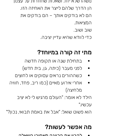
משהו שלא יזוז. ושאלות שחוזרות על עצמן 
הן הדרך שלהם לייצר את האחיזה הזו.
הם לא בודקים אותך – הם בודקים את 
המציאות.
שוב ושוב. 
כדי לוודא שהיא עדיין יציבה.
מתי זה קורה במיוחד?
בתחילת שנה או תקופה חדשה
לפני מעבר (כיתה, גן, בית חדש)
כשההורים נראים עסוקים או לחוצים
אחרי אירוע מאיים (כמו ריב, פחד, חוויה 
מלחיצה)
הילד לא אומר: "העולם מרגיש לי לא יציב 
עכשיו."
הוא פשוט שואל: "אבל את באמת תבואי, נכון?"
מה אפשר לעשות?
להבין את הכוונה מאחורי השאלה