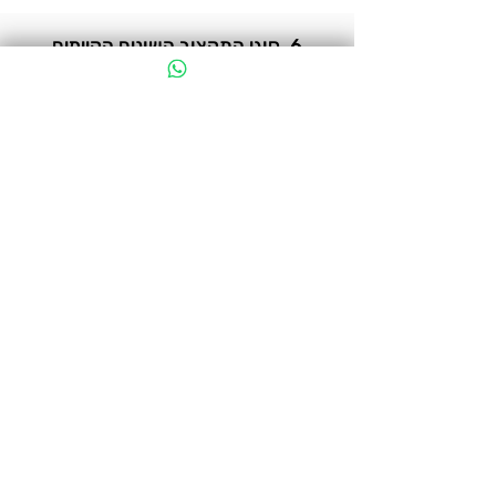
6. סוגי התקצוב השונים הקיימים
לתכניות חינוכיות
איך משלמים לכם, מתי וכמה? כל אלה
משתנים לפי הסעיף התקציבי שאליו אתם
משוייכים (תת-סל)
7. סוגים שונים של עבודה עם תלמידים
פרטני, תלמידים מאותרים, קבוצות קטנות,
קבוצות גדולות... כל מבנה משפיע על
הסילבוס שלכם
(מפגש לייב)