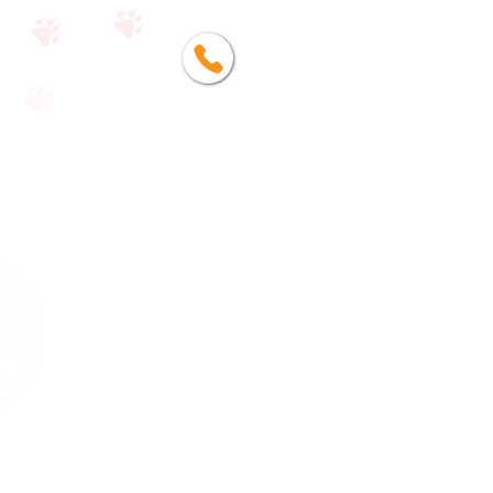
054-9320620
טייגר כישורי חיים
אודותינ
ו
תכנית לבתי ספר
תוכניות למשפ
חות
הרצא
ות
ע
דויות