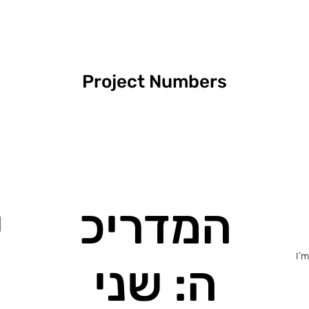
Project Numbers
המדריכ
י
I’
ה: שני