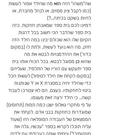
שה"משהו" הזה 
הוא
 מה שהילד אמור לעשות 
(כמו לקבל ציון מסוים, או לנהל מחברת, או 
להיות בשקט בכיתה…?)
דמיינו לכם בית ספר שמאבחן חוזקות. כזה 
בית ספר שהדבר הכי חשוב בכל דרגות 
הקיום שלו הוא שכולם יבינו במה הילד הזה 
חזק, מה הוא נועד לעשות, ולתת לו (במקום 
כדור) את ההזדמנויות לבטא את מה 
שהוא 
כן 
מסוגל לבטא. בכל הכוח אותו בית 
ספר יתעקש עם הוריו של התלמיד, שעליהם 
(במקום לקחת את הילד לטיפול) לעשות הכל 
כדי שהילד יהיה במסגרת X או Y שנותנות 
ביטוי לחוזקותיו. בעצם, הם לא יצטרכו לעבוד 
קשה… כי הילד ירצה זאת מעצמו.
על פי מחקרי גאלופ ישנן כמה תמות (תחומים) 
שמוגדרות כחוזקות בבני אדם. לקחתי את 
הממצאים של העבודה המופלאה הזו (שעוד 
עליה תוכלו לקרוא בספר "עכשיו, גלה את 
חוזקותיך!") וניסיתי אותה בעבודתי עם ילדים. 