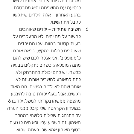
משתנות תכניות: אם היו אמורים לצאת 
לנסיעה עם המשפחה והיא מתבטלת 
ברגע האחרון – אלה הילדים שיתקשו 
לקבל את השינוי.
חשיבה עתידית
 – ילדים שאוהבים 
לחשוב על מה יהיה ולא מתעכבים על 
בעיות קטנות בהווה. אלו הם ילדים 
שאוהבים לחלום בהקיץ, ונראה אותם 
כ"מעופפים". אני אגלה לכם שיש להם 
מתנה מופלאה: כשהם נתקלים בבעיה 
כלשהי, יש להם יכולת להתרחק ולא 
לתת למאורע להשבית אותם. זה לא 
אומר שהם לא ילדים רגישים! הם מאוד 
רגישים. אבל בעלי יכולת טובה להימנע 
מהצפה ממשהו נקודתי. למשל, ילד בן 6 
במועדון הקראטה שלי קיבל ממני הערה 
על התנהגות שלילית כלשהי במהלך 
האימון. זה השפיע עליו ולא היה לו נעים. 
בסוף האימון אמא שלו ראתה שהוא 