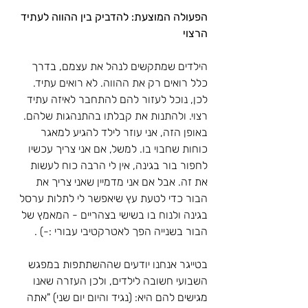
הפעולה המוצעת: להדביק בין ההווה לעתיד 
הרצוי
הילדים שמתקשים לנהל את עצמם, בדרך 
כלל רואים רק את ההווה. לא רואים עתיד. 
לכן, נוכל לעזור להם להתחבר לאיזה עתיד 
רצוי. ולהתנות את קבלתו בהתנהגות שלהם. 
באופן הזה, אני עוזר לילד להגיע למאגר 
כוחות שחבוי בו. למשל, אם אני צריך עכשיו 
לחפור בור בגינה, אין לי הרבה כוח לעשות 
את זה. אבל אם אני מדמיין שאני צריך את 
הבור כדי לטעת עץ שיאפשר לי לתלות ערסל 
בגינה ולנוח בו בשישי בצהריים - המאמץ של 
הבור בשנייה הפך לאטרקטיבי עבורי :-) .
בטייגר אנחנו יודעים שההשתתפות במפגש 
השבועי חשובה לילדים, ולכן העזרה שאנו 
מגישים להם היא: (נגיד והיום יום שני) "אתה 