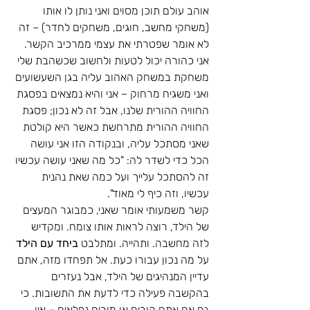
אוהב עולם תוכן מסוים ואני נותן לו אותו 
(משחקי מחשב, חוגים, משחקים לחדר) – זה 
לא אומר שפטרתי את עצמי ממרכיב הקשר. 
אני כהורה יכול לטעות ולחשוב שכשהבת שלי 
משחקת במשחק האהוב עליה בגן השעשועים 
ואני משגיח מרחוק – אני והיא נמצאים בפסגת 
החוויה ההורית שלנו, אבל זה לא נכון; פסגת 
החוויה ההורית מתרחשת כאשר היא קולטת 
שאני מסתכל עליה, ובנקודה הזו אני עושה 
הכל כדי לשדר לה: "כל מה שאני עושה עכשיו 
זה להסתכל עלייך ועל כמה שאת נהנית 
עכשיו, וזה כיף לי מאוד".  
קשר משמעותי אומר שאני, כמבוגר המעצים 
של הילד, רוצה לראות אותו צומח. ומקדיש 
לזה מחשבה. ותהייה. ומתלבט 
ביחד עם הילד
על מה נכון עבורו כעת. אל תפחדו מזה, אתם 
עדיין המנהיגים של הילד, אבל נעזרים 
בהקשבה פעילה כדי לדעת את התשובות. כי 
גם אם אתם הורים או מורים נפלאים – אין 