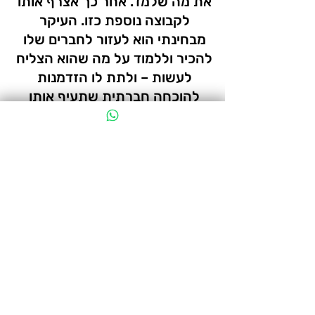
את מה שלמד. אחר כך אצרף אותו 
לקבוצה נוספת כזו. העיקר 
מבחינתי הוא לעזור לחברים שלו 
להכיר וללמוד על מה שהוא הצליח 
לעשות – ולתת לו הזדמנות 
להוכחה חברתית שתעיף אותו 
למעלה.  
מה שהילד יכול להשיג בשיעור 
פרטני – הוא יוכל להשיג הרבה יותר 
מהר בעזרת קבוצה מתאימה ומדריך 
שיודע להשתמש בקבוצה לטובת 
העצמת הפרט.
מורה למסוגלות. 
סיכום 
לבנות מערכת יחסים –> לדרוש מהילד למלא 
את חלקו בתוך מערכת היחסים שנוצרה –> 