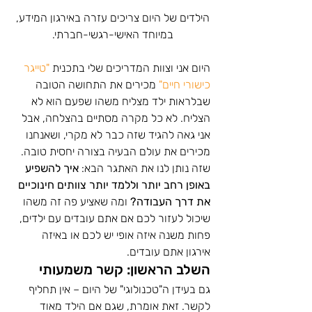
הילדים של היום צריכים עזרה באירגון המידע, 
במיוחד האישי-רגשי-חברתי. 
היום אני וצוות המדריכים שלי בתכנית 
"טייגר 
כישורי חיים" 
מכירים את התחושה הטובה 
שבלראות ילד מצליח משהו שפעם הוא לא 
הצליח. לא כל מקרה מסתיים בהצלחה, אבל 
אני גאה להגיד שזה כבר לא מקרי, ושאנחנו 
מכירים את עולם הבעיה בצורה יחסית טובה. 
שזה נותן לנו את האתגר הבא: 
איך להשפיע 
באופן רחב יותר וללמד יותר צוותים חינוכיים 
את דרך העבודה? 
ומה שאציע פה זה משהו 
שיכול לעזור לכם אם אתם עובדים עם ילדים, 
פחות משנה איזה אופי יש לכם או באיזה 
אירגון אתם עובדים. 
השלב הראשון: קשר משמעותי 
גם בעידן ה"טכנולוגי" של היום – אין תחליף 
לקשר. זאת אומרת, שגם אם הילד מאוד 