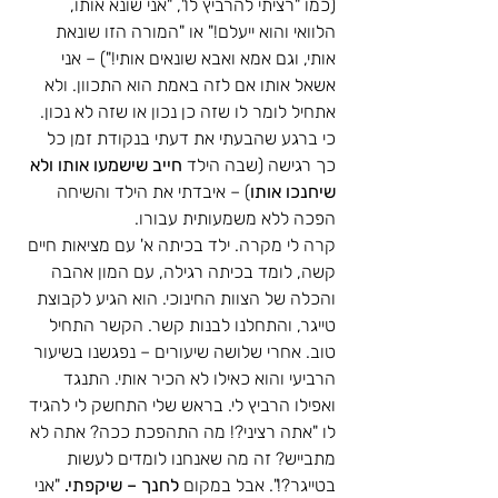
(כמו "רציתי להרביץ לו", "אני שונא אותו, 
הלוואי והוא ייעלם!" או "המורה הזו שונאת 
אותי, וגם אמא ואבא שונאים אותי!") – אני 
אשאל אותו אם לזה באמת הוא התכוון. ולא 
אתחיל לומר לו שזה כן נכון או שזה לא נכון. 
כי ברגע שהבעתי את דעתי בנקודת זמן כל 
כך רגישה (שבה הילד 
חייב שישמעו אותו ולא 
שיחנכו אותו
) – איבדתי את הילד והשיחה 
הפכה ללא משמעותית עבורו. 
קרה לי מקרה. ילד בכיתה א' עם מציאות חיים 
קשה, לומד בכיתה רגילה, עם המון אהבה 
והכלה של הצוות החינוכי. הוא הגיע לקבוצת 
טייגר, והתחלנו לבנות קשר. הקשר התחיל 
טוב. אחרי שלושה שיעורים – נפגשנו בשיעור 
הרביעי והוא כאילו לא הכיר אותי. התנגד 
ואפילו הרביץ לי. בראש שלי התחשק לי להגיד 
לו "אתה רציני?! מה התהפכת ככה? אתה לא 
מתבייש? זה מה שאנחנו לומדים לעשות 
בטייגר?!". אבל במקום 
לחנך – שיקפתי. 
"אני 