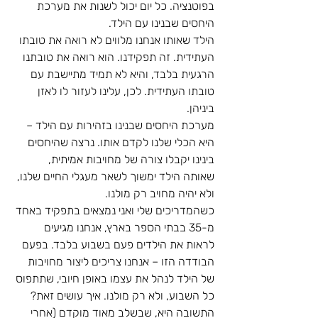
בפוטנציה. כל יום יכול לשנות את מערכת 
היחסים שבנינו עם הילד.  
הילד שאותו אנחנו מלווים לא רואה את טובתו 
העתידית. זה תפקידנו. הוא רואה את טובתנו 
הרגעית בלבד, והיא לא תמיד מתיישבת עם 
טובתו העתידית. לכן, עלינו לעזור לו לאזן 
ביניהן. 
מערכת היחסים שבנינו בזהירות עם הילד – 
היא הכלי שלנו לקדם אותו. נרצה שהיחסים 
בינינו יקבלו צורה של מחויבות אמיתית, 
שאותה הילד ימשוך לשאר מעגלי החיים שלנו, 
ולא יהיה מחויב רק מולנו.  
כשהמדריכים שלי ואני נמצאים בתפקיד באחד 
מ-35 בבתי הספר בארץ, אנחנו מגיעים 
לראות את הילדים פעם בשבוע בלבד. בפעם 
הבודדה הזו – אנחנו צריכים ליצור מחויבות 
של הילד לנהל את עצמו באופן חיובי, שתתפוס 
כל השבוע, ולא רק מולנו. איך עושים זאת? 
התשובה היא, שבשלב מאוד מוקדם (אחרי 