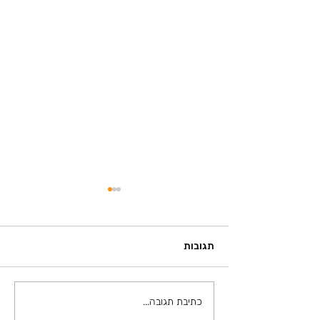
תגובות
הילד שלא מצליח להתאפק:
כתיבת תגובה...
אולי *זה* יעזור