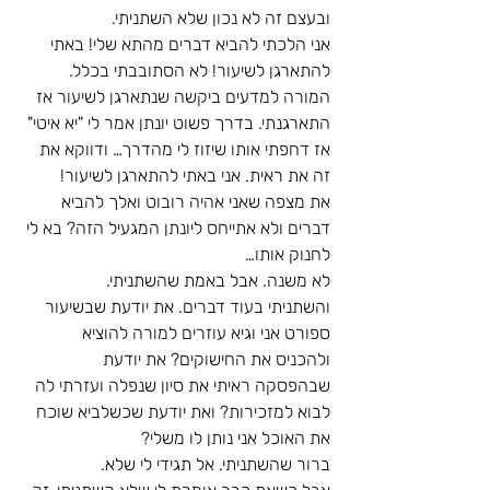
ובעצם זה לא נכון שלא השתניתי.
אני הלכתי להביא דברים מהתא שלי! באתי 
להתארגן לשיעור! לא הסתובבתי בכלל. 
המורה למדעים ביקשה שנתארגן לשיעור אז 
התארגנתי. בדרך פשוט יונתן אמר לי "יא איטי" 
אז דחפתי אותו שיזוז לי מהדרך… ודווקא את 
זה את ראית. אני באתי להתארגן לשיעור!
את מצפה שאני אהיה רובוט ואלך להביא 
דברים ולא אתייחס ליונתן המגעיל הזה? בא לי 
לחנוק אותו…
לא משנה. אבל באמת שהשתניתי.
והשתניתי בעוד דברים. את יודעת שבשיעור 
ספורט אני וגיא עוזרים למורה להוציא 
ולהכניס את החישוקים? את יודעת 
שבהפסקה ראיתי את סיון שנפלה ועזרתי לה 
לבוא למזכירות? ואת יודעת שכשלביא שוכח 
את האוכל אני נותן לו משלי?
ברור שהשתניתי. אל תגידי לי שלא.