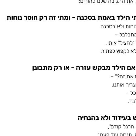
את התגובה שלנו כהורים:
וחות ולא בסכנה.
מתבלבל –
להציל" אותו.
א לקפוץ לפתור.
 את זה?" –
ריך אותנו.
ל - 
בד.
הרגל קודם", 
. תנסה עוד פעם."