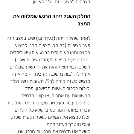
מצלחיח לבצע - זה שלב ראשון. 
החלק השני: זיהוי הרגש שמלווה את 
המצב
לאחר שהילד זיהה (בעזרתנו) שיש במצב הזה 
פער בציפיות (כלומר, מצפים ממנו לביצוע 
מסוים והוא לא מצליח לבצע אותו; יש לילדים 
נטייה טבעית לרצות לעמוד בציפיות שלנו) - 
השלב הבא הוא לזהות את הרגשות שמלווים 
את הילד. "בוא נחשוב רגע ביחד - מה אתה 
מרגיש כשזה קורה לך?". תשובותיו של הילד 
יכולות לכלול חששות מכישלון, פחד 
מהשוואות עם אחרים, או קושי בדחיית 
סיפוקים עבור פעילויות מעניינות יותר שזמינות 
עבורו באותו הזמן. כמובן שלא כל הילדים 
יוכלו למצוא את המילים לשפה רגשית שכזו, 
ואולי נצטרך לעזור להם. 
כאשר אנו מזהים את הרגשות הללו, אנו 